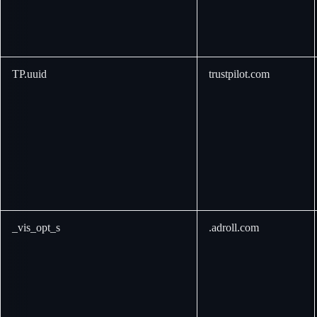
TP.uuid
trustpilot.com
_vis_opt_s
.adroll.com