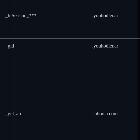
_hjSession_***
.youhodler.ar
_gid
.youhodler.ar
_gcl_au
.taboola.com