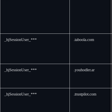
_hjSessionUser_***
.taboola.com
_hjSessionUser_***
.youhodler.ar
_hjSessionUser_***
.trustpilot.com