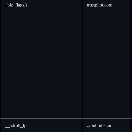
_biz_flagsA
trustpilot.com
__adroll_fpc
.youhodler.ar