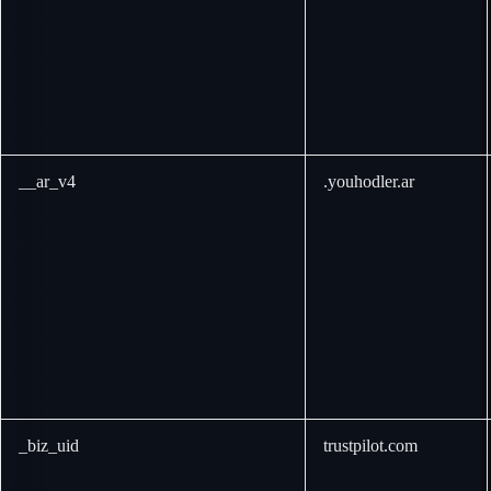
__ar_v4
.youhodler.ar
_biz_uid
trustpilot.com