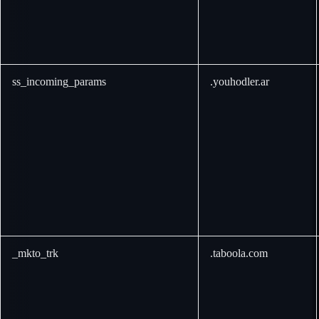
ss_incoming_params
.youhodler.ar
_mkto_trk
.taboola.com