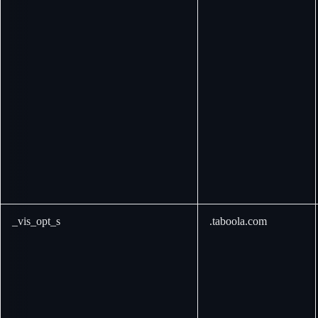
_vis_opt_s
.taboola.com