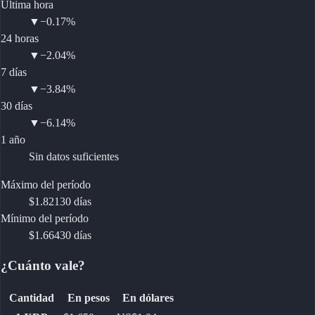
Última hora
▼
−0.17%
24 horas
▼
−2.04%
7 días
▼
−3.84%
30 días
▼
−6.14%
1 año
Sin datos suficientes
Máximo del período
$1.821
30 días
Mínimo del período
$1.664
30 días
¿Cuánto vale?
Cantidad
En pesos
En dólares