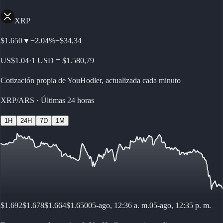
XRP
$1.650
▼
−
2.04%
−
$34,34
US$1.04
·
1 USD = $1.580,79
Cotización propia de YouHodler, actualizada cada minuto
XRP/ARS
·
Últimas 24 horas
1H
24H
7D
1M
$1.692
$1.678
$1.664
$1.650
05-ago, 12:36 a. m.
05-ago, 12:35 p. m.