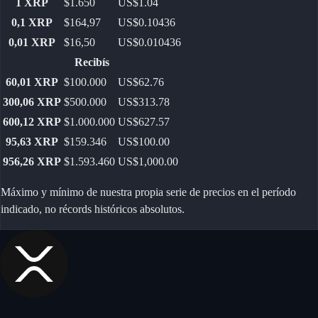
1
XRP
$1.650
US$1.04
0,1
XRP
$164,97
US$0.10436
0,01
XRP
$16,50
US$0.010436
Recibís
60,01
XRP
$100.000
US$62.76
300,06
XRP
$500.000
US$313.78
600,12
XRP
$1.000.000
US$627.57
95,63
XRP
$159.346
US$100.00
956,26
XRP
$1.593.460
US$1,000.00
Máximo y mínimo de nuestra propia serie de precios en el período
indicado, no récords históricos absolutos.