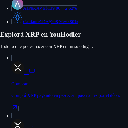
Aave
AAVE
$139.864
−
2.62%
Cardano
ADA
$298,36
−
0.80%
Explorá XRP en YouHodler
Todo lo que podés hacer con XRP en un solo lugar.
→
Comprar
Comprá XRP pagando en pesos, sin pasar antes por el dólar.