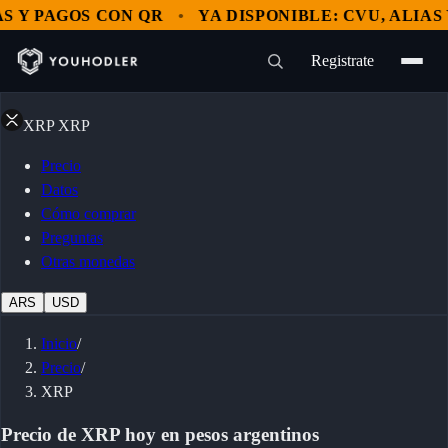
 Y PAGOS CON QR
YA DISPONIBLE: CVU, ALIAS Y
Registrate
XRP
XRP
Precio
Datos
Cómo comprar
Preguntas
Otras monedas
ARS
USD
Inicio
/
Precio
/
XRP
Precio de XRP hoy en pesos argentinos