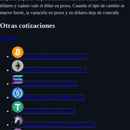
dólares y cuánto vale el dólar en pesos. Cuando el tipo de cambio se
mueve fuerte, la variación en pesos y en dólares deja de coincidir.
Otras cotizaciones
Ver todas
Bitcoin
BTC
$101.910.190
+
0.78%
Ethereum
ETH
$2.996.413
+
1.81%
Solana
SOL
$116.147
−
0.18%
USD Coin
USDC
$1.580
+
0.17%
Tether
USDT
$1.579
+
0.15%
1inch Network
1INCH
$132,09
+
2.10%