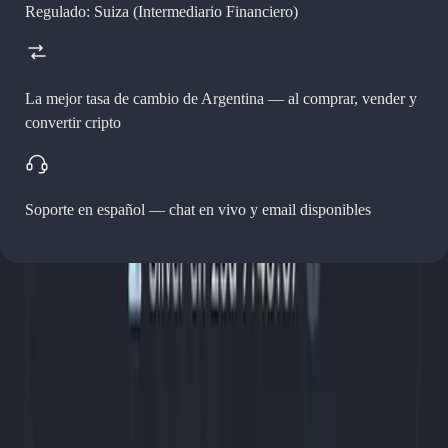
Regulado: Suiza (Intermediario Financiero)
La mejor tasa de cambio de Argentina —
al comprar, vender y
convertir cripto
Soporte en español —
chat en vivo y email disponibles
Plataforma
MultiHodl
Get Cash
Intercambio
Pagar con QR
Bundle