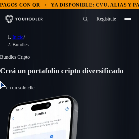
S CON QR
YA DISPONIBLE: CVU, ALIAS Y PAGOS 
Registrate
Inicio
/
Bundles
Bundles Cripto
Creá un portafolio cripto diversificado
en un solo clic