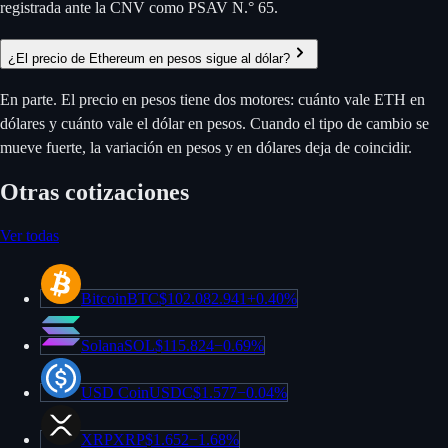
registrada ante la CNV como PSAV N.° 65.
¿El precio de Ethereum en pesos sigue al dólar?
En parte. El precio en pesos tiene dos motores: cuánto vale ETH en
dólares y cuánto vale el dólar en pesos. Cuando el tipo de cambio se
mueve fuerte, la variación en pesos y en dólares deja de coincidir.
Otras cotizaciones
Ver todas
Bitcoin
BTC
$102.082.941
+
0.40%
Solana
SOL
$115.824
−
0.69%
USD Coin
USDC
$1.577
−
0.04%
XRP
XRP
$1.652
−
1.68%