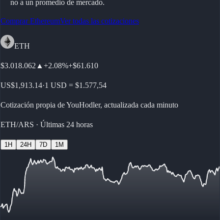
no a un promedio de mercado.
Comprar Ethereum
Ver todas las cotizaciones
ETH
$3.018.062
▲
+
2.08%
+
$61.610
US$1,913.14
·
1 USD = $1.577,54
Cotización propia de YouHodler, actualizada cada minuto
ETH/ARS
·
Últimas 24 horas
1H
24H
7D
1M