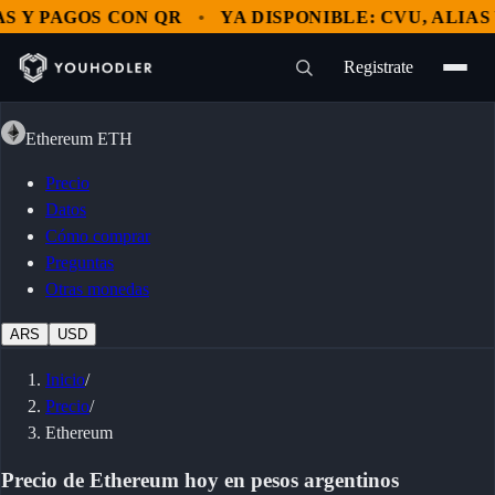
 Y PAGOS CON QR
YA DISPONIBLE: CVU, ALIAS Y
Registrate
Ethereum
ETH
Precio
Datos
Cómo comprar
Preguntas
Otras monedas
ARS
USD
Inicio
/
Precio
/
Ethereum
Precio de Ethereum hoy en pesos argentinos