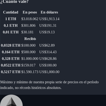
¿Cuánto vale?
Cantidad
En pesos
En dólares
1
ETH
$3.018.062
US$1,913.14
0,1
ETH
$301.806
US$191.31
0,01
ETH
$30.181
US$19.13
Recibís
0,0328
ETH
$100.000
US$62.89
0,164
ETH
$500.000
US$314.43
0,328
ETH
$1.000.000
US$628.86
0,0522
ETH
$159.017
US$100.00
0,5217
ETH
$1.590.173
US$1,000.00
Máximo y mínimo de nuestra propia serie de precios en el período
indicado, no récords históricos absolutos.