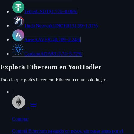
Tether
USDT
$1.576
−
0.06%
1inch Network
1INCH
$131,99
+
1.37%
Aave
AAVE
$140.709
−
2.24%
Cardano
ADA
$318,74
+
5.72%
Explorá Ethereum en YouHodler
Todo lo que podés hacer con Ethereum en un solo lugar.
→
Comprar
Comprá Ethereum pagando en pesos, sin pasar antes por el