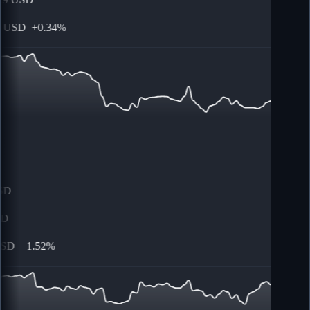
USD
+
0.34%
D
D
SD
−
1.52%