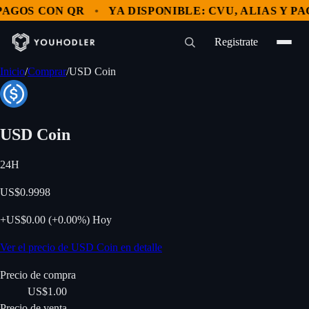
S CON QR
YA DISPONIBLE: CVU, ALIAS Y PAGOS 
Registrate
Inicio
/
Comprar
/
USD Coin
USD Coin
24H
US$0.9998
+
US$0.00
(
+
0.00%
)
Hoy
Ver el precio de USD Coin en detalle
Precio de compra
US$1.00
Precio de venta