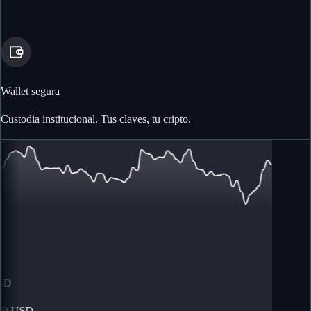
Wallet segura
Custodia institucional. Tus claves, tu cripto.
D
9
USD