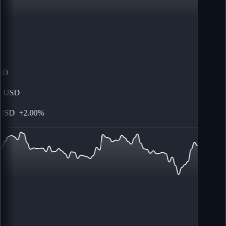
D
USD
SD
+
2.00%