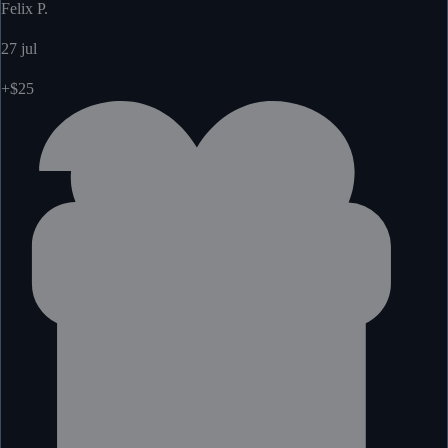
Felix P.
27 jul
+$25