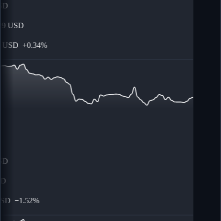
D
9
USD
USD
+
0.34%
D
D
SD
−
1.52%