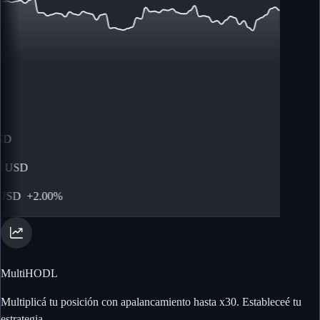
D
USD
SD
+
2.00%
MultiHODL
Multiplicá tu posición con apalancamiento hasta x30. Estableceé tu
estrategia.