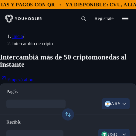
IAS Y PAGOS CON QR
YA DISPONIBLE: CVU, ALIA
Registrate
Inicio
/
Intercambio de cripto
Intercambiá más de 50 criptomonedas al
instante
Empezá ahora
Pagás
ARS
Recibís
USDT