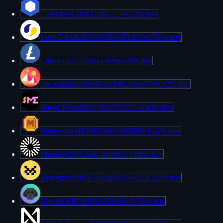
Chainlink
LINK
US$8.12
+
0.12%
hoy
Lista DAO
LISTA
US$0.051693
+
0.76%
hoy
Litecoin
LTC
US$44.90
+
0.18%
hoy
Decentraland
MANA
US$0.066677
+
0.13%
hoy
Magic Eden
ME
US$0.059279
−
0.68%
hoy
Memecoin
MEME
US$0.000498
+
1.41%
hoy
Mantle
MNT
US$0.404005
+
1.06%
hoy
Movement
MOVE
US$0.007442
−
0.02%
hoy
Myro
MYRO
US$0.001886
−
0.02%
hoy