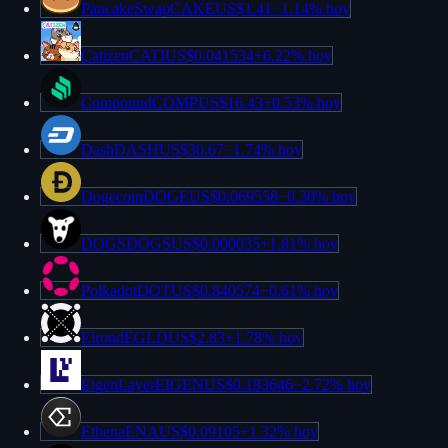
PancakeSwap
CAKE
US$1.41
−
1.14%
hoy
Catizen
CATI
US$0.041534
+
6.22%
hoy
Compound
COMP
US$16.43
+
0.53%
hoy
Dash
DASH
US$30.67
−
1.74%
hoy
Dogecoin
DOGE
US$0.069558
−
0.30%
hoy
DOGS
DOGS
US$0.000035
+
1.81%
hoy
Polkadot
DOT
US$0.840574
−
0.61%
hoy
Elrond
EGLD
US$2.83
+
1.78%
hoy
EigenLayer
EIGEN
US$0.183646
−
2.72%
hoy
Ethena
ENA
US$0.09105
+
1.32%
hoy