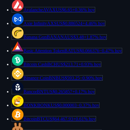
Avalanche
AVAX
US$6.65
+
0.36%
hoy
Axie Infinity
AXS
US$0.886524
+
4.46%
hoy
Banana Gun
BANANA
US$3.48
+
1.87%
hoy
Basic Attention Token
BAT
US$0.066376
−
0.47%
hoy
Bitcoin Cash
BCH
US$213.71
+
0.93%
hoy
Binance Coin
BNB
US$593.25
−
0.90%
hoy
Bancor
BNT
US$0.265857
+
0.17%
hoy
BONK
BONK
US$0.000003
−
0.37%
hoy
Bitcoin
BTC
US$64,467.93
+
0.61%
hoy