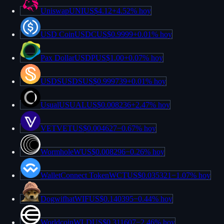
Uniswap
UNI
US$4.12
+
4.52%
hoy
USD Coin
USDC
US$0.9999
+
0.01%
hoy
Pax Dollar
USDP
US$1.00
+
0.07%
hoy
USDS
USDS
US$0.999739
+
0.01%
hoy
Usual
USUAL
US$0.008236
+
2.47%
hoy
VET
VET
US$0.004627
−
0.67%
hoy
Wormhole
W
US$0.008296
−
0.26%
hoy
WalletConnect Token
WCT
US$0.035321
−
1.07%
hoy
Dogwifhat
WIF
US$0.140395
−
0.44%
hoy
Worldcoin
WLD
US$0.311607
−
2.46%
hoy