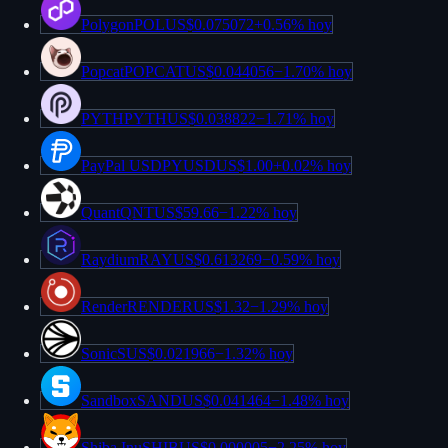
Polygon
POL
US$0.075072
+
0.56%
hoy
Popcat
POPCAT
US$0.044056
−
1.70%
hoy
PYTH
PYTH
US$0.038822
−
1.71%
hoy
PayPal USD
PYUSD
US$1.00
+
0.02%
hoy
Quant
QNT
US$59.66
−
1.22%
hoy
Raydium
RAY
US$0.613269
−
0.59%
hoy
Render
RENDER
US$1.32
−
1.29%
hoy
Sonic
S
US$0.021966
−
1.32%
hoy
Sandbox
SAND
US$0.041464
−
1.48%
hoy
Shiba Inu
SHIB
US$0.000005
−
2.25%
hoy