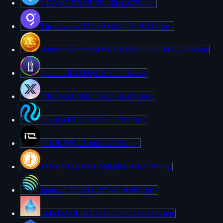
GRAM
GRAM
US$1.39
−
0.02%
hoy
The Graph
GRT
US$0.014479
−
0.43%
hoy
Hamster Kombat
HMSTR
US$0.000201
+
17.16%
hoy
Illuvium
ILV
US$2.90
+
0.33%
hoy
IMX
IMX
US$0.110327
−
0.47%
hoy
Injective
INJ
US$4.73
−
1.76%
hoy
IO
IO
US$0.121665
−
1.71%
hoy
JASMY
JASMY
US$0.00414
+
0.71%
hoy
Jupiter
JUP
US$0.187442
−
0.68%
hoy
Lido DAO
LDO
US$0.297023
+
6.31%
hoy