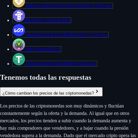
Tether Gold
XAUT
US$4,239.88
+
3.34%
hoy
Banksters Token
BARS
Vaulta
VAULTA
US$0.064179
−
0.17%
hoy
Silly Drago
SILLY
Tether
USDT
US$0.9989
−
0.02%
hoy
Tenemos todas las respuestas
¿Cómo cambian los precios de las criptomonedas?
Los precios de las criptomonedas son muy dinámicos y fluctúan
constantemente según la oferta y la demanda. Al igual que en otros
mercados, los precios tienden a subir cuando la demanda aumenta y
hay más compradores que vendedores, y a bajar cuando la presión
vendedora supera a la demanda. Dado que el mercado cripto opera las