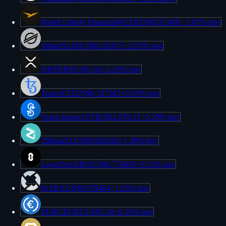
World Liberty Financial
WLFI
US$0.053491
−
1.85%
hoy
Stellar
XLM
US$0.162072
−
2.95%
hoy
XRP
XRP
US$1.04
−
2.20%
hoy
Tezos
XTZ
US$0.197383
+
0.03%
hoy
Yearn.finance
YFI
US$2,078.21
−
0.59%
hoy
Zilliqa
ZIL
US$0.002626
+
1.49%
hoy
LayerZero
ZRO
US$0.774639
−
0.53%
hoy
0x
ZRX
US$0.078464
−
1.03%
hoy
EURC
EURC
US$1.16
+
0.10%
hoy