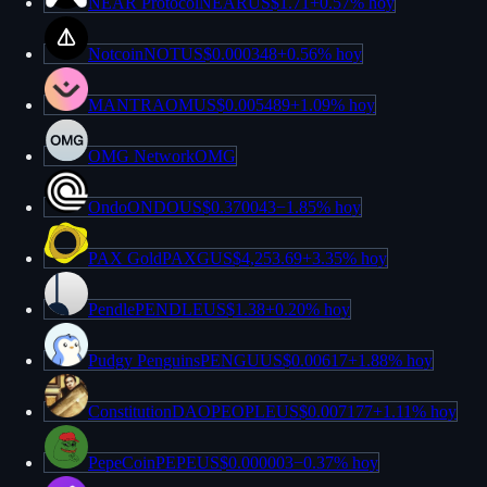
NEAR Protocol
NEAR
US$1.71
+
0.57%
hoy
Notcoin
NOT
US$0.000348
+
0.56%
hoy
MANTRA
OM
US$0.005489
+
1.09%
hoy
OMG Network
OMG
Ondo
ONDO
US$0.370043
−
1.85%
hoy
PAX Gold
PAXG
US$4,253.69
+
3.35%
hoy
Pendle
PENDLE
US$1.38
+
0.20%
hoy
Pudgy Penguins
PENGU
US$0.00617
+
1.88%
hoy
ConstitutionDAO
PEOPLE
US$0.007177
+
1.11%
hoy
PepeCoin
PEPE
US$0.000003
−
0.37%
hoy