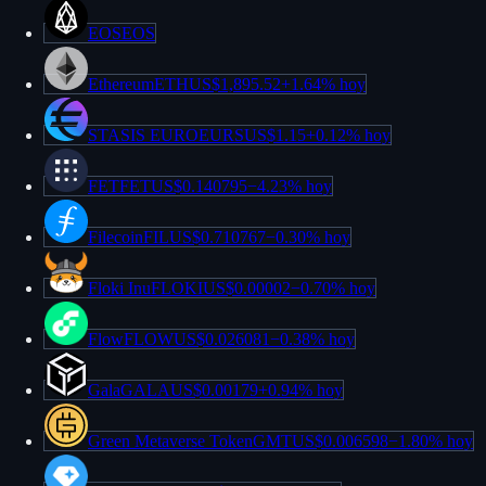
EOS
EOS
Ethereum
ETH
US$1,895.52
+
1.64%
hoy
STASIS EURO
EURS
US$1.15
+
0.12%
hoy
FET
FET
US$0.140795
−
4.23%
hoy
Filecoin
FIL
US$0.710767
−
0.30%
hoy
Floki Inu
FLOKI
US$0.00002
−
0.70%
hoy
Flow
FLOW
US$0.026081
−
0.38%
hoy
Gala
GALA
US$0.00179
+
0.94%
hoy
Green Metaverse Token
GMT
US$0.006598
−
1.80%
hoy