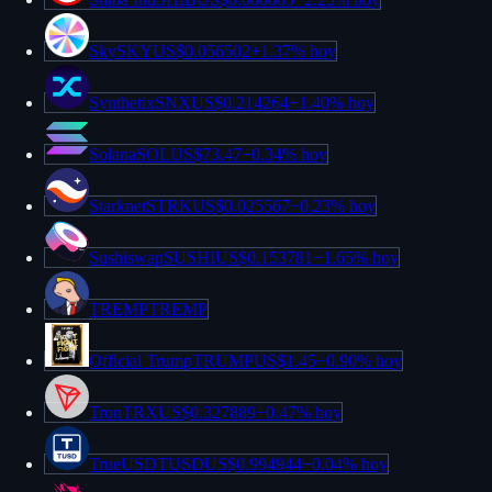
Sky
SKY
US$0.056502
+
1.37%
hoy
Synthetix
SNX
US$0.214264
+
1.40%
hoy
Solana
SOL
US$73.47
−
0.34%
hoy
Starknet
STRK
US$0.025567
−
0.23%
hoy
Sushiswap
SUSHI
US$0.153781
−
1.65%
hoy
TREMP
TREMP
Official Trump
TRUMP
US$1.45
−
0.90%
hoy
Tron
TRX
US$0.327889
+
0.47%
hoy
TrueUSD
TUSD
US$0.994944
−
0.04%
hoy