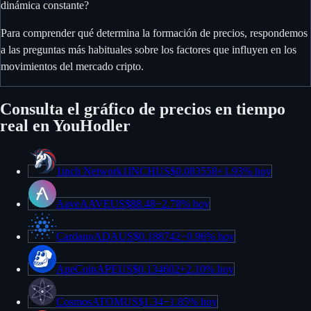
dinámica constante?
Para comprender qué determina la formación de precios, respondemos
a las preguntas más habituales sobre los factores que influyen en los
movimientos del mercado cripto.
Consulta el gráfico de precios en tiempo
real
en YouHodler
1inch Network
1INCH
US$0.083558
+
1.93%
hoy
Aave
AAVE
US$88.48
−
2.78%
hoy
Cardano
ADA
US$0.188742
−
0.96%
hoy
ApeCoin
APE
US$0.134602
+
2.10%
hoy
Cosmos
ATOM
US$1.34
−
1.85%
hoy