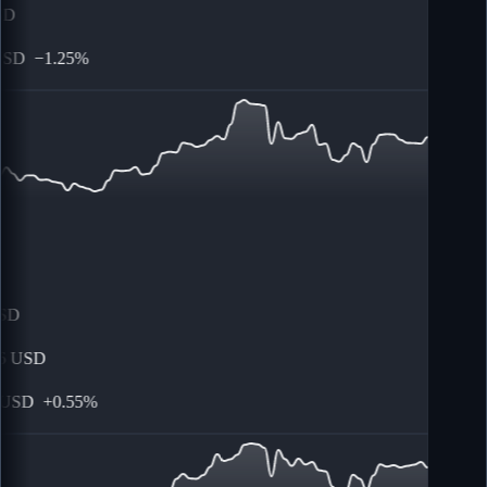
D
SD
−
1.25%
SD
USD
USD
+
0.55%