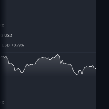
SD
3
USD
USD
+
0.79%
SD