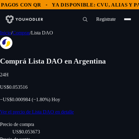
OS CON QR
YA DISPONIBLE: CVU, ALIAS Y PAGOS
Registrate
Inicio
/
Comprar
/
Lista DAO
Comprá
Lista DAO
en Argentina
24H
US$0.053516
−
US$0.000984
(
−
1.80%
)
Hoy
Ver el precio de Lista DAO en detalle
Precio de compra
US$0.053673