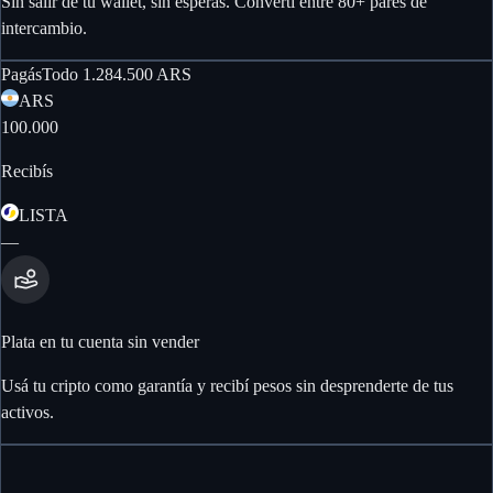
Sin salir de tu wallet, sin esperas. Convertí entre 80+ pares de
intercambio.
Pagás
Todo
1.284.500
ARS
ARS
100.000
Recibís
LISTA
—
Plata en tu cuenta sin vender
Usá tu cripto como garantía y recibí pesos sin desprenderte de tus
activos.