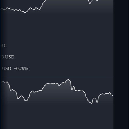
SD
3
USD
USD
+
0.79%