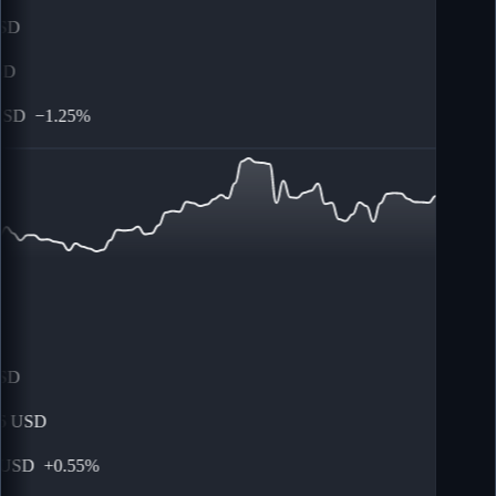
SD
D
SD
−
1.25%
SD
USD
USD
+
0.55%