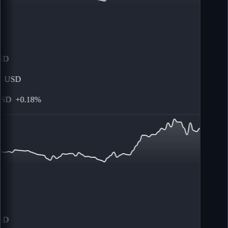
D
USD
SD
+
0.18%
D