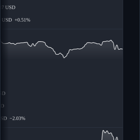
7
USD
USD
+
0.51%
D
D
SD
−
2.03%