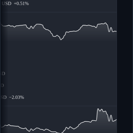
USD
+
0.51%
D
D
SD
−
2.03%