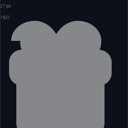
27 jul
+$25