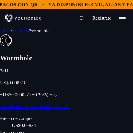
OS CON QR
YA DISPONIBLE: CVU, ALIAS Y PAGOS
Registrate
Inicio
/
Comprar
/
Wormhole
Wormhole
24H
US$0.008318
+
US$0.000022
(
+
0.26%
)
Hoy
Ver el precio de Wormhole en detalle
Precio de compra
US$0.00834
Precio de venta