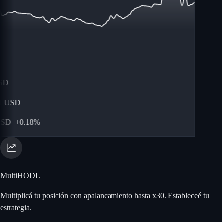
D
USD
SD
+
0.18%
MultiHODL
Multiplicá tu posición con apalancamiento hasta x30. Estableceé tu
estrategia.