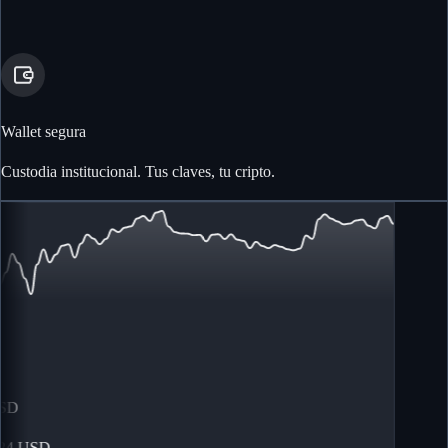
Wallet segura
Custodia institucional. Tus claves, tu cripto.
SD
4
USD