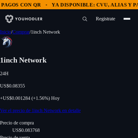
OS CON QR
YA DISPONIBLE: CVU, ALIAS Y PAGOS
Registrate
Inicio
/
Comprar
/
1inch Network
1inch Network
24H
US$0.08355
+
US$0.001284
(
+
1.56%
)
Hoy
Ver el precio de 1inch Network en detalle
Precio de compra
US$0.083768
Precio de venta