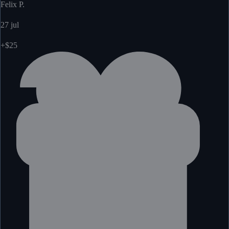
Felix P.
27 jul
+$25