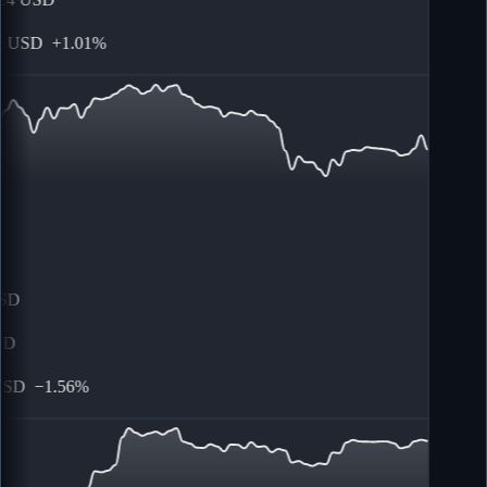
USD
+
1.01%
SD
D
SD
−
1.56%