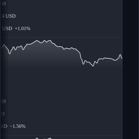
SD
4
USD
USD
+
1.01%
SD
D
SD
−
1.56%