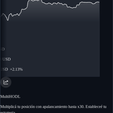
SD
USD
USD
+
2.13%
MultiHODL
Multiplicá tu posición con apalancamiento hasta x30. Estableceé tu
estrategia.