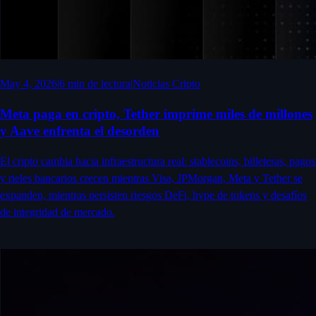
May 4, 2026
|
6
min de lectura
|
Noticias Cripto
Meta paga en cripto, Tether imprime miles de millones
y Aave enfrenta el desorden
El cripto cambia hacia infraestructura real: stablecoins, billeteras, pagos
y rieles bancarios crecen mientras Visa, JPMorgan, Meta y Tether se
expanden, mientras persisten riesgos DeFi, hype de tokens y desafíos
de integridad de mercado.