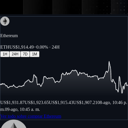
Ethereum
ETH
US$1,914.49
−
0.00%
· 24H
1H
24H
7D
1M
US$1,931.87
US$1,923.65
US$1,915.43
US$1,907.21
08-ago, 10:46 p.
m.
09-ago, 10:45 a. m.
Ver todo sobre comprar Ethereum