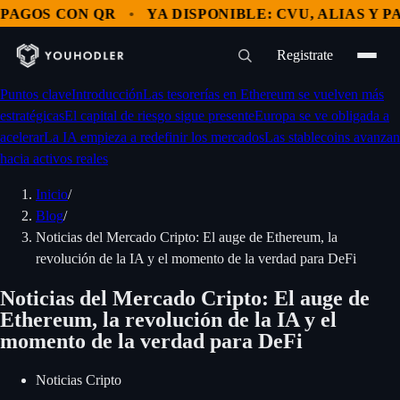
OS CON QR
YA DISPONIBLE: CVU, ALIAS Y PAGOS
Registrate
Puntos clave
Introducción
Las tesorerías en Ethereum se vuelven más
estratégicas
El capital de riesgo sigue presente
Europa se ve obligada a
acelerar
La IA empieza a redefinir los mercados
Las stablecoins avanzan
hacia activos reales
Inicio
/
Blog
/
Noticias del Mercado Cripto: El auge de Ethereum, la
revolución de la IA y el momento de la verdad para DeFi
Noticias del Mercado Cripto: El auge de
Ethereum, la revolución de la IA y el
momento de la verdad para DeFi
Noticias Cripto