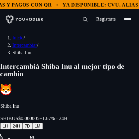
 Y PAGOS CON QR
YA DISPONIBLE: CVU, ALIAS Y
Registrate
Inicio
/
Intercambiar
/
Shiba Inu
Intercambiá Shiba Inu al mejor tipo de
cambio
Shiba Inu
SHIB
US$0.000005
−
1.67%
· 24H
1H
24H
7D
1M