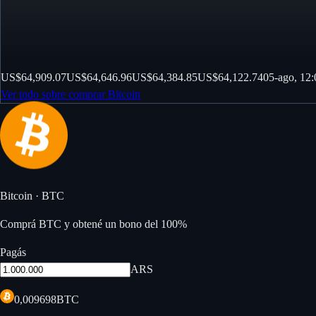
US$64,909.07
US$64,646.96
US$64,384.85
US$64,122.74
05-ago, 12:
Ver todo sobre comprar Bitcoin
Bitcoin
·
BTC
Comprá BTC y obtené un bono del 100%
Pagás
ARS
0,009698
BTC