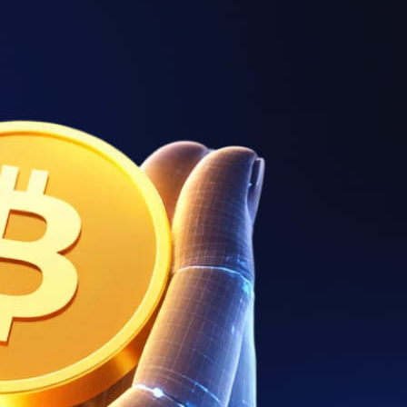
—
—
—
—
—
—
—
—
—
—