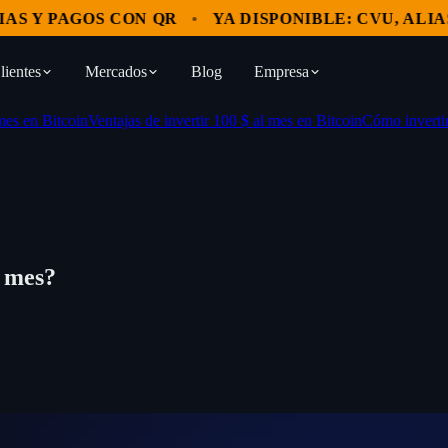
Y PAGOS CON QR
YA DISPONIBLE: CVU, ALIAS Y 
lientes
Mercados
Blog
Empresa
mes en Bitcoin
Ventajas de invertir 100 $ al mes en Bitcoin
Cómo inverti
l mes?