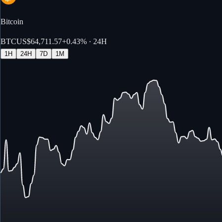
Bitcoin
BTC
US$64,711.57
+
0.43%
· 24H
1H
24H
7D
1M