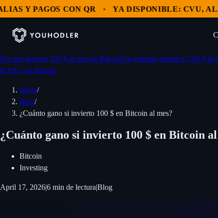
S Y PAGOS CON QR
YA DISPONIBLE: CVU, ALIAS 
C
Por qué invertir 100 $ al mes en Bitcoin
Un ejemplo práctico: 100 $ al 
Clientes
tu PAC en Bitcoin
Mercados
Inicio
/
OPERAR
Blog
/
MultiHODL
Blog
Bitcoin
¿Cuánto gano si invierto 100 $ en Bitcoin al mes?
NUESTROS SERVICIOS
¿Cuánto gano si invierto 100 $ en Bitcoin a
Ethereum
Empresa
Comprar USDT
Solana
Bitcoin
GENERAL
Investing
Ingresá
Comprar criptomonedas
Acerca de YouHodler
XRP
April 17, 2026
|
6
min de lectura
|
Blog
Intercambio
USD Coin
YouHodler Business