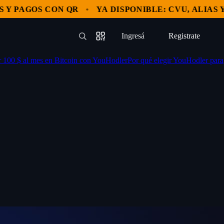
PAGOS CON QR
YA DISPONIBLE: CVU, ALIAS Y PA
Ingresá
Registrate
r 100 $ al mes en Bitcoin con YouHodler
Por qué elegir YouHodler para
—
—
—
—
—
—
Registrate
—
—
—
—