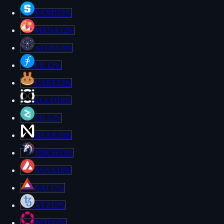
SAND
12%
MANA
12%
ATOM
16%
FIL
12%
CAKE
12%
EGLD
16%
ZIL
12%
NEAR
16%
1INCH
12%
AVAX
16%
BAT
12%
XTZ
12%
DOT
16%