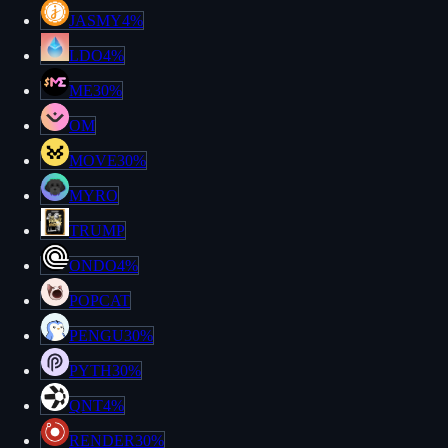
JASMY
4%
LDO
4%
ME
30%
OM
MOVE
30%
MYRO
TRUMP
ONDO
4%
POPCAT
PENGU
30%
PYTH
30%
QNT
4%
RENDER
30%