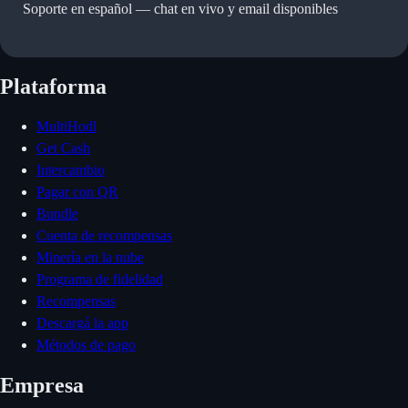
Soporte en español —
chat en vivo y email disponibles
Plataforma
MultiHodl
Get Cash
Intercambio
Pagar con QR
Bundle
Cuenta de recompensas
Minería en la nube
Programa de fidelidad
Recompensas
Descargá la app
Métodos de pago
Empresa