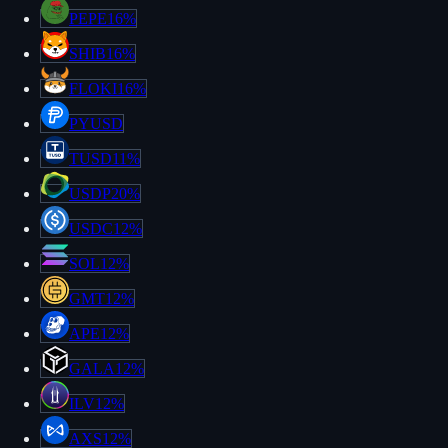
PEPE
16%
SHIB
16%
FLOKI
16%
PYUSD
TUSD
11%
USDP
20%
USDC
12%
SOL
12%
GMT
12%
APE
12%
GALA
12%
ILV
12%
AXS
12%