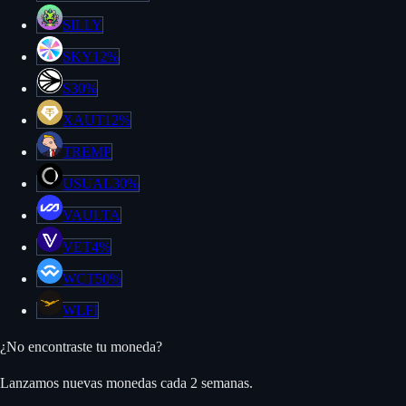
SILLY
SKY
12%
S
30%
XAUT
12%
TREMP
USUAL
30%
VAULTA
VET
4%
WCT
50%
WLFI
¿No encontraste tu moneda?
Lanzamos nuevas monedas cada 2 semanas.