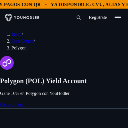
PAGOS CON QR
YA DISPONIBLE: CVU, ALIAS Y PA
Registrate
Inicio
/
Earn Crypto
/
Polygon
Polygon (POL) Yield Account
Gane 16% en Polygon con YouHodler
Empezá ahora