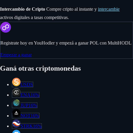
Intercambio de Cripto
Compre cripto al instante y
intercambie
activos digitales a tasas competitivas.
Registrate hoy en YouHodler y empezá a ganar POL con MultiHODL
Empezar a ganar
Ganá otras criptomonedas
USDS
ENA
16%
JUP
16%
NOT
16%
STRK
16%