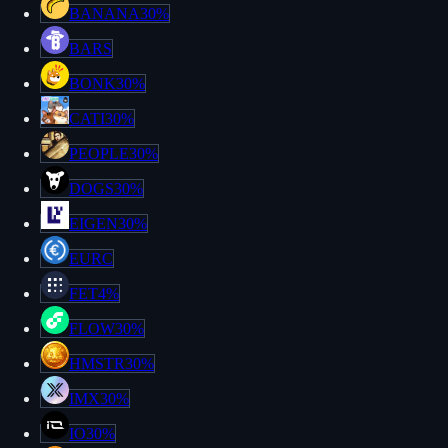
BANANA
30%
BARS
BONK
30%
CATI
30%
PEOPLE
30%
DOGS
30%
EIGEN
30%
EURC
FET
4%
FLOW
30%
HMSTR
30%
IMX
30%
IO
30%