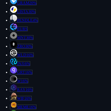
GRAM
20%
LISTA
30%
PENDLE
4%
EURS
MNT
30%
ZRO
30%
WLD
16%
INJ
16%
GRT
16%
W
16%
RAY
16%
WIF
16%
MEME
16%