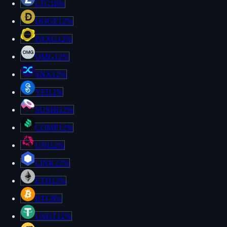
LTC
16%
DOGE
12%
PAXG
12%
OMG
12%
SNX
12%
YFI
12%
SUSHI
12%
COMP
12%
UNI
12%
LINK
12%
ETH
12%
BTC
8%
USDT
12%