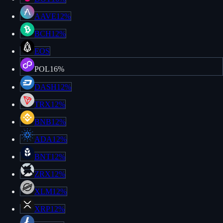
AAVE
12%
BCH
12%
EOS
POL
16%
DASH
12%
TRX
12%
BNB
12%
ADA
12%
BNT
12%
ZRX
12%
XLM
12%
XRP
12%