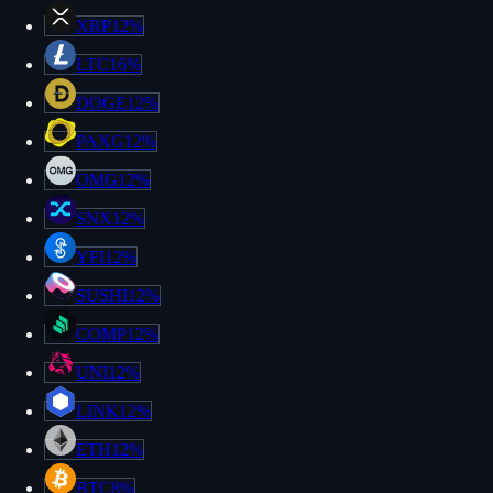
XRP
12%
LTC
16%
DOGE
12%
PAXG
12%
OMG
12%
SNX
12%
YFI
12%
SUSHI
12%
COMP
12%
UNI
12%
LINK
12%
ETH
12%
BTC
8%