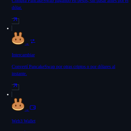
Comprá PancakeSwap pagando en pesos, sin pasar antes por el
dólar.
→
Intercambiar
Convertí PancakeSwap por otras criptos o por dólares al
instante.
→
Web3 Wallet