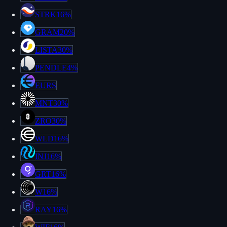
STRK
16%
GRAM
20%
LISTA
30%
PENDLE
4%
EURS
MNT
30%
ZRO
30%
WLD
16%
INJ
16%
GRT
16%
W
16%
RAY
16%