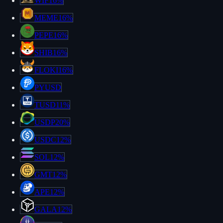
WIF
16%
MEME
16%
PEPE
16%
SHIB
16%
FLOKI
16%
PYUSD
TUSD
11%
USDP
20%
USDC
12%
SOL
12%
GMT
12%
APE
12%
GALA
12%