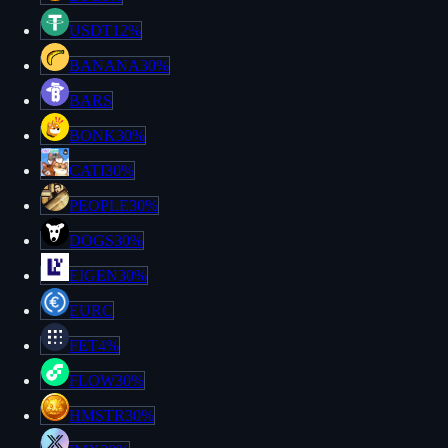
USDT
12%
BANANA
30%
BARS
BONK
30%
CATI
30%
PEOPLE
30%
DOGS
30%
EIGEN
30%
EURC
FET
4%
FLOW
30%
HMSTR
30%