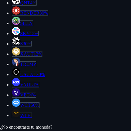
QNT
4%
RENDER
30%
SILLY
SKY
12%
S
30%
XAUT
12%
TREMP
USUAL
30%
VAULTA
VET
4%
WCT
50%
WLFI
¿No encontraste tu moneda?