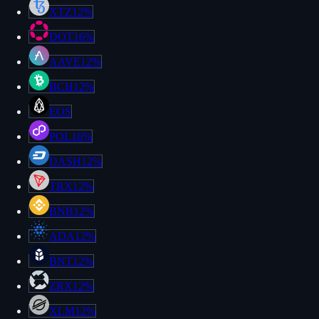
XTZ
12%
DOT
16%
AAVE
12%
BCH
12%
EOS
POL
16%
DASH
12%
TRX
12%
BNB
12%
ADA
12%
BNT
12%
ZRX
12%
XLM
12%