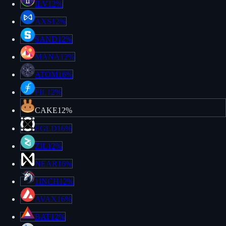
ILV
12%
AXS
12%
SAND
12%
MANA
12%
ATOM
16%
FIL
12%
CAKE
12%
EGLD
16%
ZIL
12%
NEAR
16%
1INCH
12%
AVAX
16%
BAT
12%