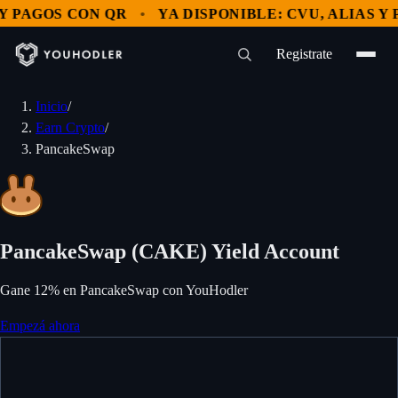
PAGOS CON QR
YA DISPONIBLE: CVU, ALIAS Y PA
Registrate
Inicio
/
Earn Crypto
/
PancakeSwap
PancakeSwap (CAKE) Yield Account
Gane 12% en PancakeSwap con YouHodler
Empezá ahora