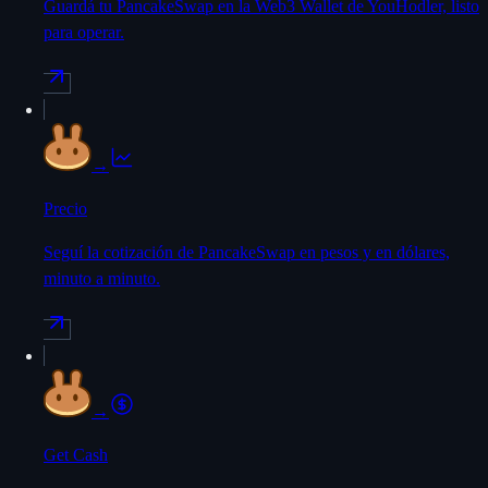
Guardá tu PancakeSwap en la Web3 Wallet de YouHodler, listo
para operar.
→
Precio
Seguí la cotización de PancakeSwap en pesos y en dólares,
minuto a minuto.
→
Get Cash