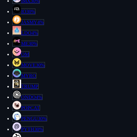
IMX
30%
IO
30%
JASMY
4%
LDO
4%
ME
30%
OM
MOVE
30%
MYRO
TRUMP
ONDO
4%
POPCAT
PENGU
30%
PYTH
30%