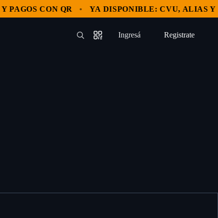
PAGOS CON QR
YA DISPONIBLE: CVU, ALIAS Y PA
Ingresá
Registrate
—
—
—
—
—
—
Registrate
—
—
—
—