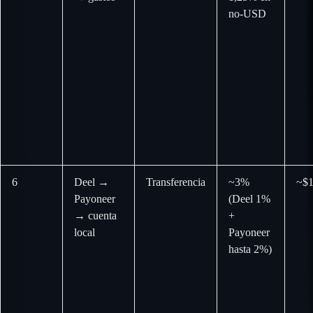
no-USD
6
Deel →
Transferencia
~3%
~$1
Payoneer
(Deel 1%
→ cuenta
+
local
Payoneer
hasta 2%)