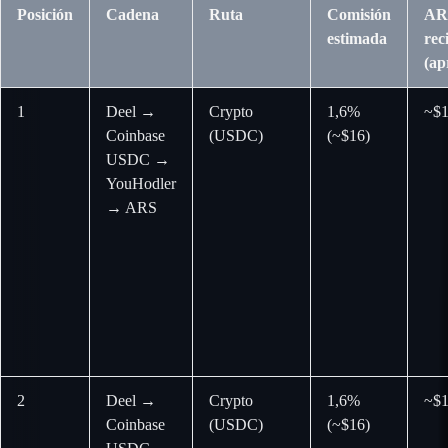
Posición
Cadena
Ruta
Comisión
AR
estimada
rec
(ap
1
Deel →
Crypto
1,6%
~$1
Coinbase
(USDC)
(~$16)
USDC →
YouHodler
→ ARS
2
Deel →
Crypto
1,6%
~$1
Coinbase
(USDC)
(~$16)