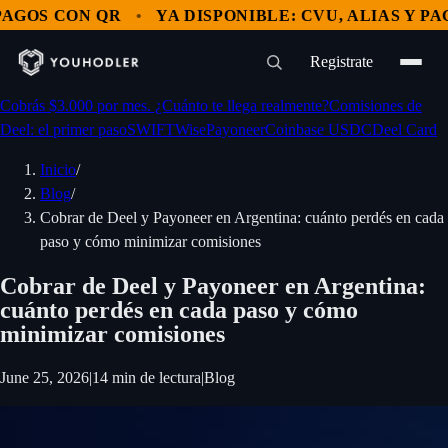
S CON QR
YA DISPONIBLE: CVU, ALIAS Y PAGOS 
Registrate
Cobrás $3.000 por mes. ¿Cuánto te llega realmente?
Comisiones de
Deel: el primer paso
SWIFT
Wise
Payoneer
Coinbase USDC
Deel Card
Inicio
/
Blog
/
Cobrar de Deel y Payoneer en Argentina: cuánto perdés en cada
paso y cómo minimizar comisiones
Cobrar de Deel y Payoneer en Argentina:
cuánto perdés en cada paso y cómo
minimizar comisiones
June 25, 2026
|
14
min de lectura
|
Blog