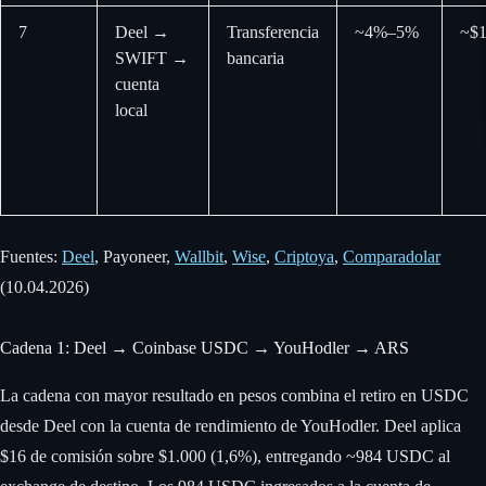
7
Deel →
Transferencia
~4%–5%
~$1
SWIFT →
bancaria
cuenta
local
Fuentes:
Deel
, Payoneer,
Wallbit
,
Wise
,
Criptoya
,
Comparadolar
(10.04.2026)
Cadena 1: Deel → Coinbase USDC → YouHodler → ARS
La cadena con mayor resultado en pesos combina el retiro en USDC
desde Deel con la cuenta de rendimiento de YouHodler. Deel aplica
$16 de comisión sobre $1.000 (1,6%), entregando ~984 USDC al