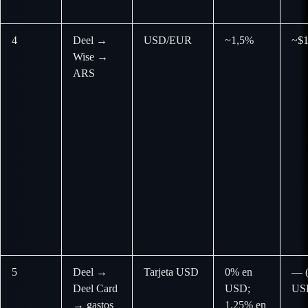
4
Deel →
USD/EUR
~1,5%
~$1
Wise →
ARS
5
Deel →
Tarjeta USD
0% en
— (
Deel Card
USD;
US
→ gastos
1,25% en