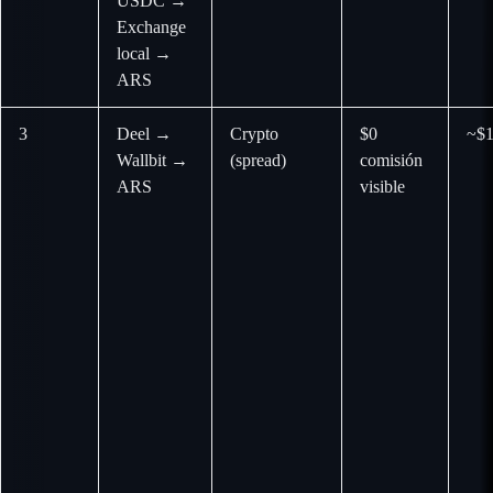
USDC →
Exchange
local →
ARS
3
Deel →
Crypto
$0
~$1
Wallbit →
(spread)
comisión
ARS
visible