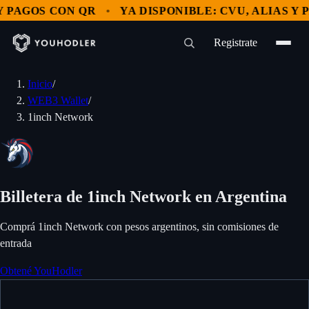
 PAGOS CON QR
YA DISPONIBLE: CVU, ALIAS Y P
Registrate
Inicio
/
WEB3 Wallet
/
1inch Network
Billetera de 1inch Network en Argentina
Comprá 1inch Network con pesos argentinos, sin comisiones de
entrada
Obtené YouHodler