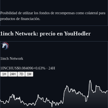
Posibilidad de utilizar los fondos de recompensas como colateral para
productos de financiación.
1inch Network: precio en YouHodler
1inch Network
1INCH
US$0.084096
+
0.63%
· 24H
1H
24H
7D
1M