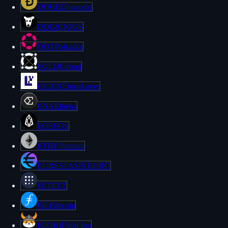
DOGE
Dogecoin
DOGS
DOGS
DOT
Polkadot
EGLD
Elrond
EIGEN
EigenLayer
ENA
Ethena
EOS
EOS
ETH
Ethereum
EURS
STASIS EURO
FET
FET
FIL
Filecoin
FLOKI
Floki Inu