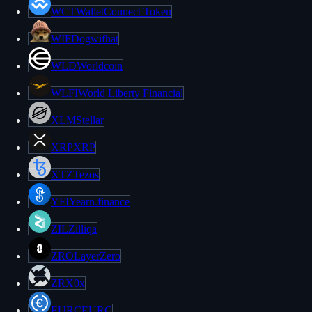
WCT
WalletConnect Token
WIF
Dogwifhat
WLD
Worldcoin
WLFI
World Liberty Financial
XLM
Stellar
XRP
XRP
XTZ
Tezos
YFI
Yearn.finance
ZIL
Zilliqa
ZRO
LayerZero
ZRX
0x
EURC
EURC