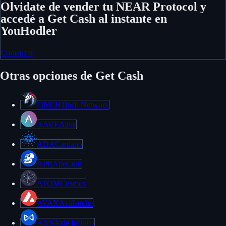
Olvidate de vender tu NEAR Protocol y
accedé a Get Cash al instante en
YouHodler
Comenzar
Otras opciones de Get Cash
1INCH
1inch Network
AAVE
Aave
ADA
Cardano
APE
ApeCoin
ATOM
Cosmos
AVAX
Avalanche
AXS
Axie Infinity