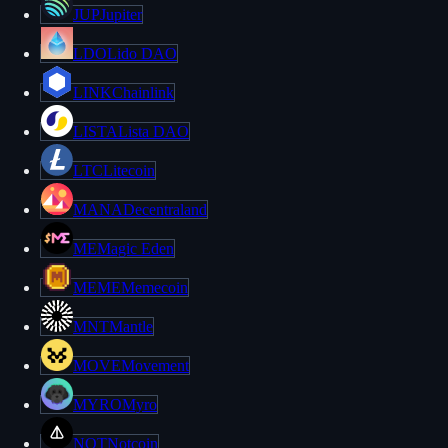
JUP
Jupiter
LDO
Lido DAO
LINK
Chainlink
LISTA
Lista DAO
LTC
Litecoin
MANA
Decentraland
ME
Magic Eden
MEME
Memecoin
MNT
Mantle
MOVE
Movement
MYRO
Myro
NOT
Notcoin