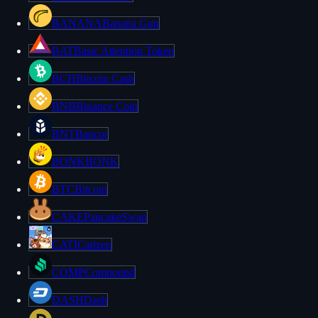
BANANA
Banana Gun
BAT
Basic Attention Token
BCH
Bitcoin Cash
BNB
Binance Coin
BNT
Bancor
BONK
BONK
BTC
Bitcoin
CAKE
PancakeSwap
CATI
Catizen
COMP
Compound
DASH
Dash