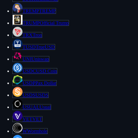
TREMP
TREMP
TRUMP
Official Trump
TRX
Tron
TUSD
TrueUSD
UNI
Uniswap
USDC
USD Coin
USDP
Pax Dollar
USDS
USDS
USUAL
Usual
VET
VET
W
Wormhole