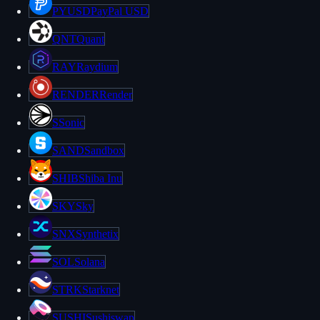
PYUSD
PayPal USD
QNT
Quant
RAY
Raydium
RENDER
Render
S
Sonic
SAND
Sandbox
SHIB
Shiba Inu
SKY
Sky
SNX
Synthetix
SOL
Solana
STRK
Starknet
SUSHI
Sushiswap