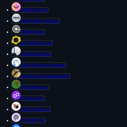
OM
MANTRA
OMG
OMG Network
ONDO
Ondo
PAXG
PAX Gold
PENDLE
Pendle
PENGU
Pudgy Penguins
PEOPLE
ConstitutionDAO
PEPE
PepeCoin
POL
Polygon
POPCAT
Popcat
PYTH
PYTH