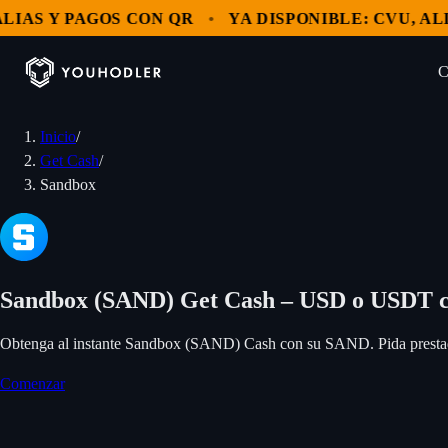
AS Y PAGOS CON QR
YA DISPONIBLE: CVU, ALIAS
C
Inicio
/
Clientes
Get Cash
/
Mercados
Sandbox
OPERAR
MultiHODL
Blog
Bitcoin
NUESTROS SERVICIOS
Ethereum
Empresa
Sandbox (SAND) Get Cash – USD o USDT c
Comprar USDT
Solana
GENERAL
Obtenga al instante Sandbox (SAND) Cash con su SAND. Pida prestado
Ingresá
Comprar criptomonedas
Acerca de YouHodler
XRP
Comenzar
Intercambio
USD Coin
YouHodler Business