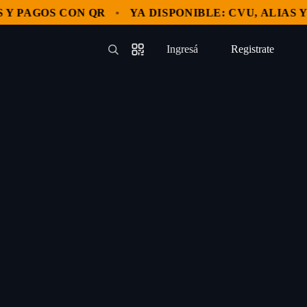
 PAGOS CON QR
YA DISPONIBLE: CVU, ALIAS Y P
Ingresá
Registrate
—
—
—
—
—
—
Registrate
—
—
—
—