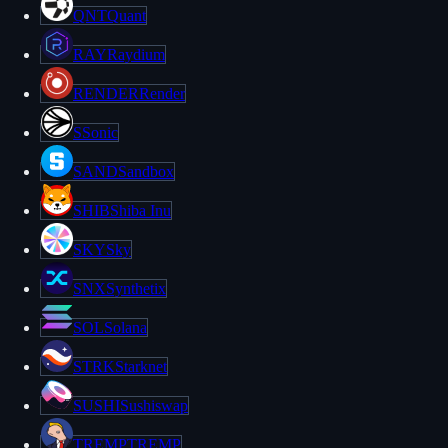
QNT
Quant
RAY
Raydium
RENDER
Render
S
Sonic
SAND
Sandbox
SHIB
Shiba Inu
SKY
Sky
SNX
Synthetix
SOL
Solana
STRK
Starknet
SUSHI
Sushiswap
TREMP
TREMP