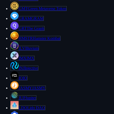
GMT
Green Metaverse Token
GRAM
GRAM
GRT
The Graph
HMSTR
Hamster Kombat
ILV
Illuvium
IMX
IMX
INJ
Injective
IO
IO
JASMY
JASMY
JUP
Jupiter
LDO
Lido DAO