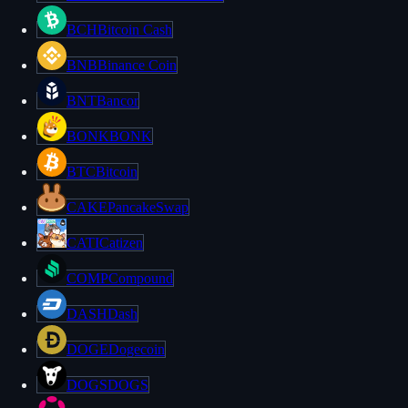
BCH
Bitcoin Cash
BNB
Binance Coin
BNT
Bancor
BONK
BONK
BTC
Bitcoin
CAKE
PancakeSwap
CATI
Catizen
COMP
Compound
DASH
Dash
DOGE
Dogecoin
DOGS
DOGS