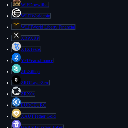
WIF
Dogwifhat
WLD
Worldcoin
WLFI
World Liberty Financial
XRP
XRP
XTZ
Tezos
YFI
Yearn.finance
ZIL
Zilliqa
ZRO
LayerZero
ZRX
0x
EURC
EURC
XAUT
Tether Gold
BARS
Banksters Token