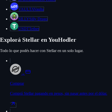
VAULTA
Vaulta
SILLY
Silly Drago
USDT
Tether
Explorá Stellar en YouHodler
Todo lo que podés hacer con Stellar en un solo lugar.
→
Comprar
Comprá Stellar pagando en pesos, sin pasar antes por el dólar.