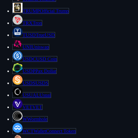
TRUMP
Official Trump
TRX
Tron
TUSD
TrueUSD
UNI
Uniswap
USDC
USD Coin
USDP
Pax Dollar
USDS
USDS
USUAL
Usual
VET
VET
W
Wormhole
WCT
WalletConnect Token