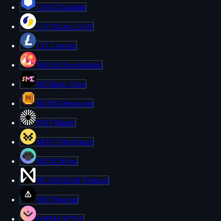
LINK
Chainlink
LISTA
Lista DAO
LTC
Litecoin
MANA
Decentraland
ME
Magic Eden
MEME
Memecoin
MNT
Mantle
MOVE
Movement
MYRO
Myro
NEAR
NEAR Protocol
NOT
Notcoin
OM
MANTRA