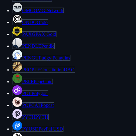
OMG
OMG Network
ONDO
Ondo
PAXG
PAX Gold
PENDLE
Pendle
PENGU
Pudgy Penguins
PEOPLE
ConstitutionDAO
PEPE
PepeCoin
POL
Polygon
POPCAT
Popcat
PYTH
PYTH
PYUSD
PayPal USD