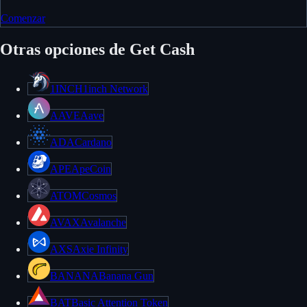
Comenzar
Otras opciones de Get Cash
1INCH
1inch Network
AAVE
Aave
ADA
Cardano
APE
ApeCoin
ATOM
Cosmos
AVAX
Avalanche
AXS
Axie Infinity
BANANA
Banana Gun
BAT
Basic Attention Token