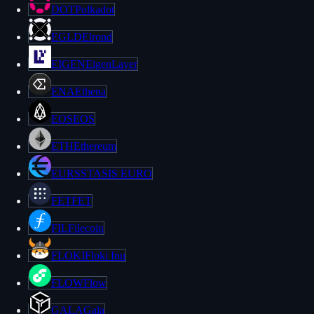
DOT
Polkadot
EGLD
Elrond
EIGEN
EigenLayer
ENA
Ethena
EOS
EOS
ETH
Ethereum
EURS
STASIS EURO
FET
FET
FIL
Filecoin
FLOKI
Floki Inu
FLOW
Flow
GALA
Gala