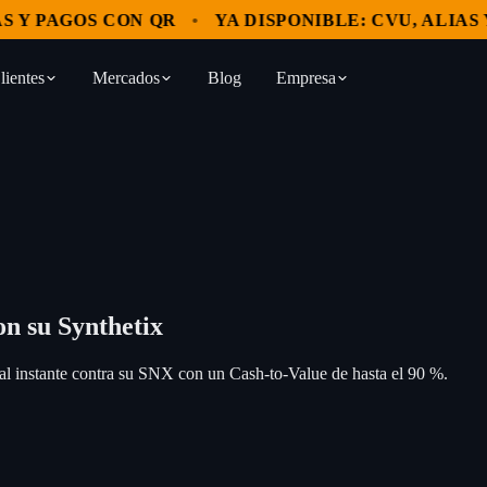
Y PAGOS CON QR
YA DISPONIBLE: CVU, ALIAS Y 
lientes
Mercados
Blog
Empresa
n su Synthetix
l instante contra su SNX con un Cash-to-Value de hasta el 90 %.