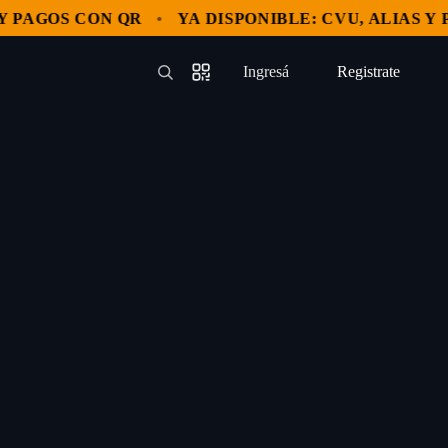
PAGOS CON QR
YA DISPONIBLE: CVU, ALIAS Y PA
Ingresá
Registrate
—
—
—
—
—
—
Registrate
—
—
—
—