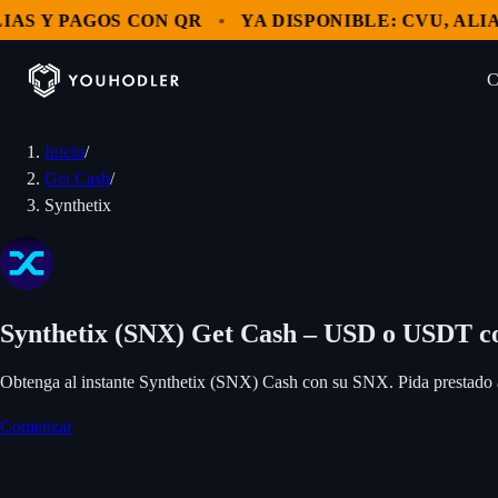
S Y PAGOS CON QR
YA DISPONIBLE: CVU, ALIAS 
C
Inicio
/
Clientes
Get Cash
/
Mercados
Synthetix
OPERAR
MultiHODL
Blog
Bitcoin
NUESTROS SERVICIOS
Ethereum
Empresa
Synthetix (SNX) Get Cash – USD o USDT co
Comprar USDT
Solana
GENERAL
Obtenga al instante Synthetix (SNX) Cash con su SNX. Pida prestado a
Ingresá
Comprar criptomonedas
Acerca de YouHodler
XRP
Comenzar
Intercambio
USD Coin
YouHodler Business