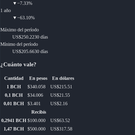
▼
−7.33%
1 año
▼
−63.10%
Máximo del período
US$250.22
30 días
Mínimo del período
US$205.66
30 días
¿Cuánto vale?
Cantidad
En pesos
En dólares
1
BCH
$340.058
US$215.51
0,1
BCH
$34.006
US$21.55
0,01
BCH
$3.401
US$2.16
Recibís
0,2941
BCH
$100.000
US$63.52
1,47
BCH
$500.000
US$317.58