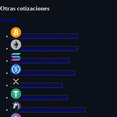
Otras cotizaciones
Ver todas
Bitcoin
BTC
$102.381.725
+
0.60%
Ethereum
ETH
$3.021.536
+
0.37%
Solana
SOL
$116.064
+
0.86%
USD Coin
USDC
$1.578
−
0.17%
XRP
XRP
$1.613
−
1.42%
Tether
USDT
$1.577
−
0.15%
1inch Network
1INCH
$132,70
+
0.45%