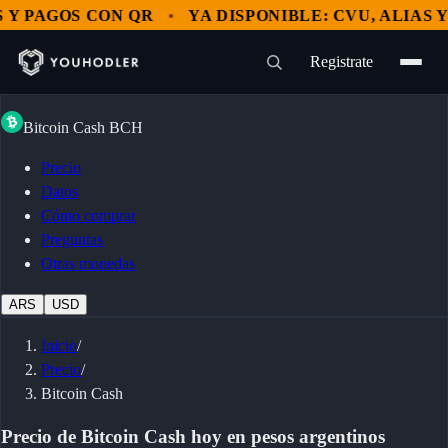
 PAGOS CON QR
YA DISPONIBLE: CVU, ALIAS Y P
Registrate
Bitcoin Cash
BCH
Precio
Datos
Cómo comprar
Preguntas
Otras monedas
ARS
USD
Inicio
/
Precio
/
Bitcoin Cash
Precio de Bitcoin Cash hoy en pesos argentinos