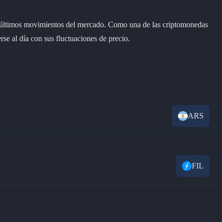
—
—
—
—
os últimos movimientos del mercado. Como una de las criptomonedas
se al día con sus fluctuaciones de precio.
—
—
—
—
—
—
ARS
FIL