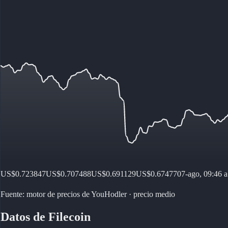
US$0.723847
US$0.707488
US$0.691129
US$0.67477
07-ago, 09:46 a
Fuente: motor de precios de YouHodler · precio medio
Datos de Filecoin