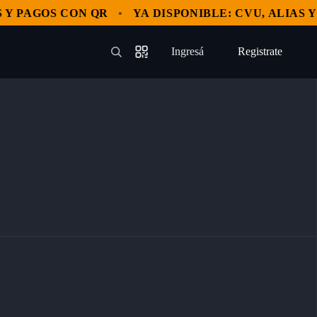
 PAGOS CON QR
YA DISPONIBLE: CVU, ALIAS Y P
Ingresá
Registrate
—
—
—
—
—
—
Registrate
—
—
—
—