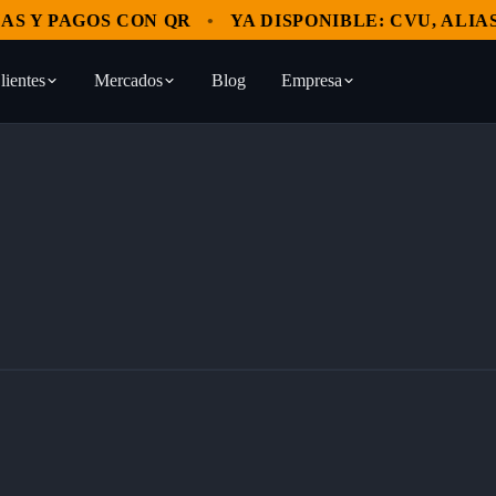
 Y PAGOS CON QR
YA DISPONIBLE: CVU, ALIAS Y
lientes
Mercados
Blog
Empresa