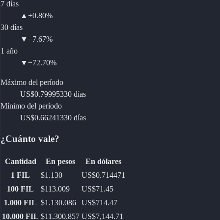
7 días
▲
+0.80%
30 días
▼
−7.67%
1 año
▼
−72.70%
Máximo del período
US$0.799953
30 días
Mínimo del período
US$0.662413
30 días
¿Cuánto vale?
Cantidad
En pesos
En dólares
1
FIL
$1.130
US$0.714471
100
FIL
$113.009
US$71.45
1.000
FIL
$1.130.086
US$714.47
10.000
FIL
$11.300.857
US$7,144.71