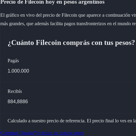
Precio de Filecoin hoy en pesos argentinos
Rendimiento
CONECTEMOS
Tether
Programa de embajadores
PepeCoin
El gráfico en vivo del precio de Filecoin que aparece a continuación 
Minero en la Nube
más grandes, que además facilita pagos transfronterizos en el mundo rea
Programa de afiliados
Binance Coin
Get Cash
¿Cuánto Filecoin comprás con tus pesos?
PAX Gold
BENEFICIOS Y TU CUENTA
GRAM
Pagá con QR
Ya disponible
Pagás
Métodos de pago
Precios de criptomonedas
Billetera Web3
Criptomonedas
Recibís
Programa de fidelidad
Explorá todos los criptoactivos
Recompensas
Calculado a nuestro precio de referencia. El precio final lo ves en l
Bundles
Comprar Filecoin
Ver todas las cotizaciones