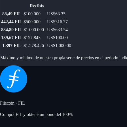
Recibís
88,49
FIL
$100.000
US$63.35
442,44
FIL
$500.000
US$316.77
884,89
FIL
$1.000.000
US$633.54
139,67
FIL
$157.843
US$100.00
1.397
FIL
$1.578.426
US$1,000.00
Máximo y mínimo de nuestra propia serie de precios en el período indic
Filecoin
·
FIL
Comprá FIL y obtené un bono del 100%