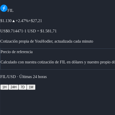
Descargá la app
FIL
$1.130
▲
+
2.47%
+
$27,21
US$0.714471
·
1 USD = $1.581,71
Cotización propia de YouHodler, actualizada cada minuto
Precio de referencia
Calculado con nuestra cotización de FIL en dólares y nuestro propio dól
FIL/USD
·
Últimas 24 horas
1H
24H
7D
1M