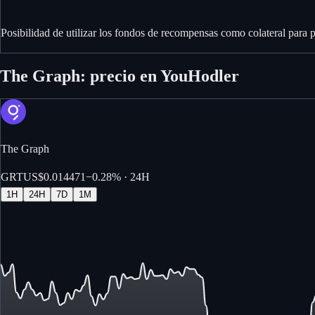
Posibilidad de utilizar los fondos de recompensas como colateral para 
The Graph: precio en YouHodler
The Graph
GRT
US$0.014471
−
0.28%
· 24H
1H
24H
7D
1M