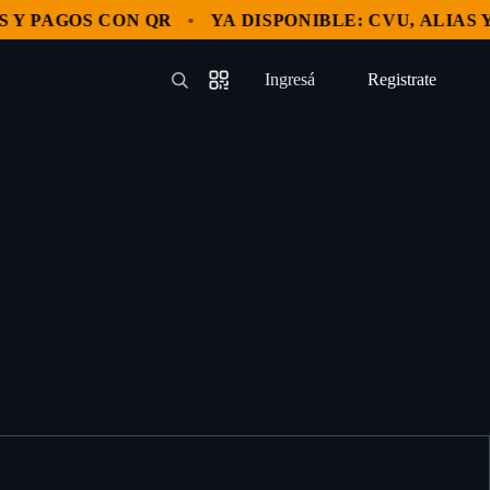
 PAGOS CON QR
YA DISPONIBLE: CVU, ALIAS Y P
Ingresá
Registrate
—
—
—
—
—
—
Registrate
—
—
—
—