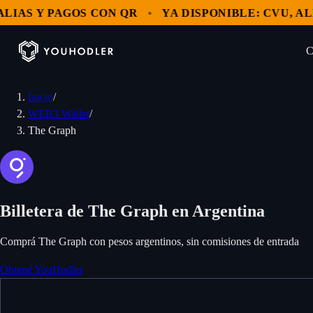
AS Y PAGOS CON QR
YA DISPONIBLE: CVU, ALIAS
C
Inicio
/
Clientes
WEB3 Wallet
/
Mercados
The Graph
OPERAR
MultiHODL
Blog
Bitcoin
NUESTROS SERVICIOS
Ethereum
Empresa
Billetera de The Graph en Argentina
Comprar USDT
Solana
GENERAL
Comprá The Graph con pesos argentinos, sin comisiones de entrada
Ingresá
Comprar criptomonedas
Acerca de YouHodler
XRP
Obtené YouHodler
Intercambio
USD Coin
YouHodler Business