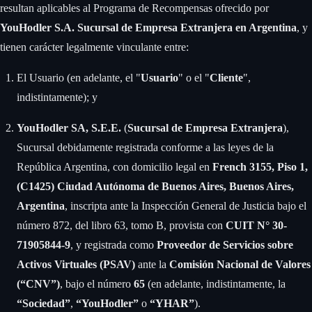
resultan aplicables al Programa de Recompensas ofrecido por
YouHodler S.A.
Sucursal de Empresa Extranjera en Argentina
, y
tienen carácter legalmente vinculante entre:
El Usuario (en adelante, el "
Usuario
" o el "
Cliente
",
indistintamente); y
YouHodler SA, S.E.E.
(
Sucursal de Empresa Extranjera
),
Sucursal debidamente registrada conforme a las leyes de la
República Argentina, con domicilio legal en
French 3155, Piso 1,
(C1425) Ciudad Autónoma de Buenos Aires, Buenos Aires,
Argentina
, inscripta ante la Inspección General de Justicia bajo el
número 872, del libro 63, tomo B, provista con
CUIT N° 30-
71905844-9
, y registrada como
Proveedor de Servicios sobre
Activos Virtuales (PSAV)
ante la
Comisión Nacional de Valores
(“CNV”)
, bajo el número
65
(en adelante, indistintamente, la
“Sociedad”
,
“YouHodler”
o
“YHAR”
).