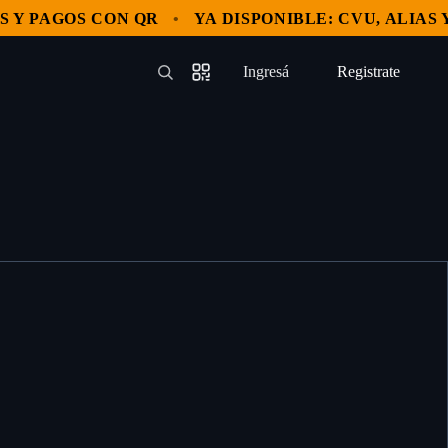
 PAGOS CON QR
YA DISPONIBLE: CVU, ALIAS Y P
Ingresá
Registrate
—
—
—
—
—
—
Registrate
—
—
—
—