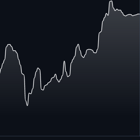
—
—
—
—
—
—
—
—
—
—