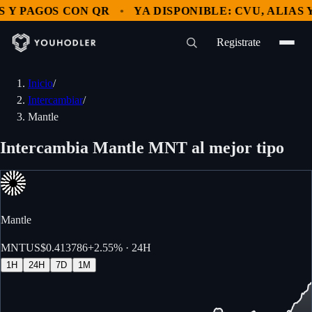
AGOS CON QR
YA DISPONIBLE: CVU, ALIAS Y PAG
Registrate
Inicio
/
Intercambiar
/
Mantle
Intercambia Mantle MNT al mejor tipo
Mantle
MNT
US$0.413786
+
2.55%
· 24H
1H
24H
7D
1M