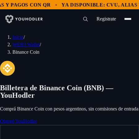
 Y PAGOS CON QR
YA DISPONIBLE: CVU, ALIAS Y
Registrate
Inicio
/
WEB3 Wallet
/
Binance Coin
Billetera de Binance Coin (BNB) —
YouHodler
Comprá Binance Coin con pesos argentinos, sin comisiones de entrada
Obtené YouHodler