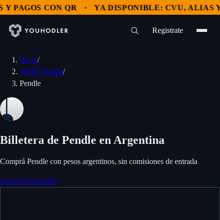
Y PAGOS CON QR
YA DISPONIBLE: CVU, ALIAS Y 
Registrate
Inicio
/
WEB3 Wallet
/
Pendle
Billetera de Pendle en Argentina
Comprá Pendle con pesos argentinos, sin comisiones de entrada
Obtené YouHodler