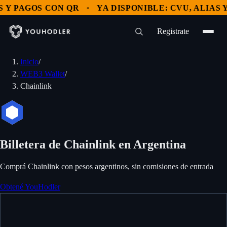
Y PAGOS CON QR
YA DISPONIBLE: CVU, ALIAS Y 
Registrate
Inicio
/
WEB3 Wallet
/
Chainlink
Billetera de Chainlink en Argentina
Comprá Chainlink con pesos argentinos, sin comisiones de entrada
Obtené YouHodler